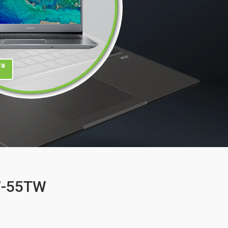
та
57-55TW