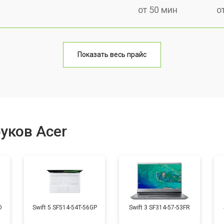
от 50 мин
о
от 70 мин
о
Показать весь прайс
от 60 мин
о
от 70 мин
о
уков Acer
от 50 мин
о
от 60 мин
о
D
Swift 5 SF514-54T-56GP
Swift 3 SF314-57-53FR
от 40 мин
о