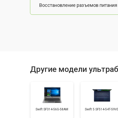
Восстановление разъемов питания
Чистка от пыли
Замена тачпада
Замена клавиатуры
Другие модели ультраб
Замена аккумулятора
Установка видеокарты
Swift SF314-56G-58AM
Swift 5 SF514-54T-59V
Замена оперативной памяти