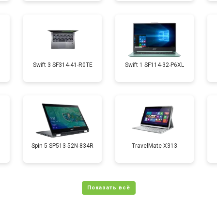
от 70 мин
о
от 50 мин
о
D
Swift 3 SF314-41-R0TE
Swift 1 SF114-32-P6XL
от 70 мин
о
от 50 мин
о
Spin 5 SP513-52N-834R
TravelMate X313
от 110 мин
о
от 60 мин
о