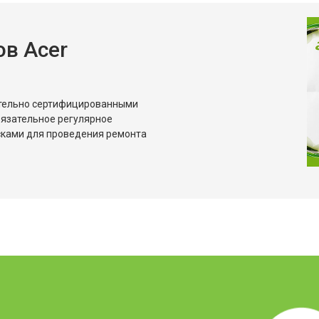
от 60 мин
о
в Acer
ительно сертифицированными
бязательное регулярное
сками для проведения ремонта
?