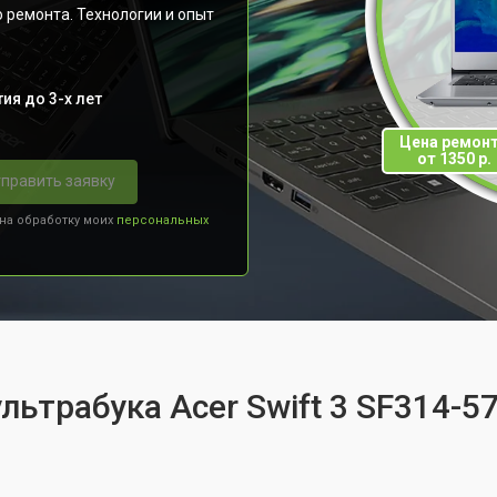
 ремонта. Технологии и опыт
ия до 3-х лет
Цена ремон
от 1350 р.
править заявку
 на обработку моих
персональных
льтрабука Acer Swift 3 SF314-