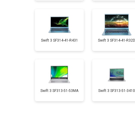
Замена микрофона
Замена кулера
Swift 3 SF314-41-R431
Swift 3 SF314-41-R32
Замена USB порта
Замена HDMI порта
Swift 3 SF313-51-53MA
Swift 3 SF313-51-3410
Замена матрицы
Замена материнской платы