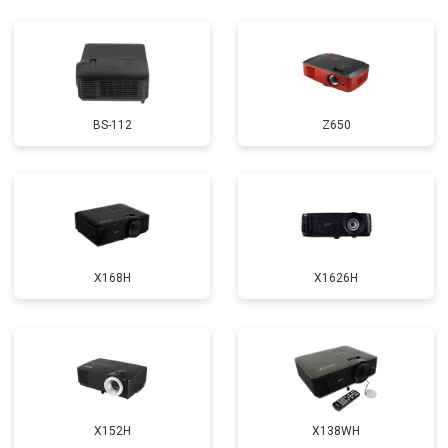
BS-112
Z650
X168H
X1626H
X152H
X138WH