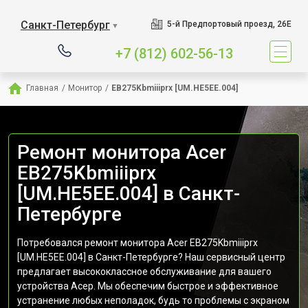
Санкт-Петербург
5-й Предпортовый проезд, 26Е
▼
+7 (812) 602-56-13
Главная
/
Монитор
/
EB275Kbmiiiprx [UM.HE5EE.004]
Ремонт монитора Acer
EB275Kbmiiiprx
[UM.HE5EE.004] в Санкт-
Петербурге
Потребовался ремонт монитора Acer EB275Kbmiiiprx
[UM.HE5EE.004] в Санкт-Петербурге? Наш сервисный центр
предлагает высококлассное обслуживание для вашего
устройства Асер. Мы обеспечим быстрое и эффективное
устранение любых неполадок, будь то проблемы с экраном