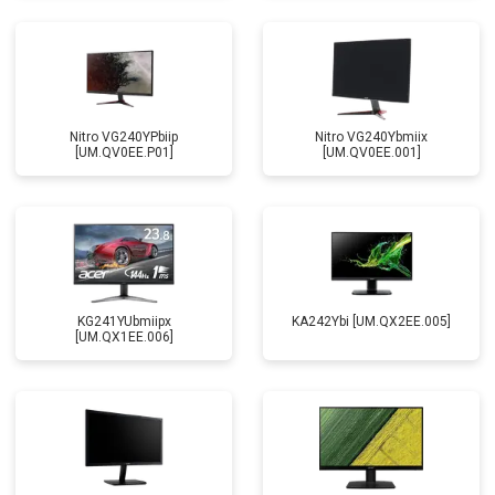
Nitro VG240YPbiip
Nitro VG240Ybmiix
[UM.QV0EE.P01]
[UM.QV0EE.001]
KG241YUbmiipx
KA242Ybi [UM.QX2EE.005]
[UM.QX1EE.006]