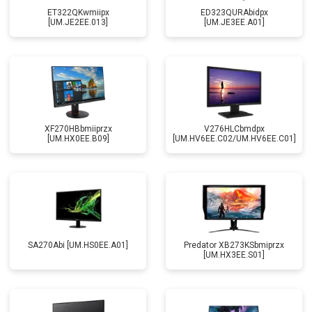
ET322QKwmiipx
ED323QURAbidpx
[UM.JE2EE.013]
[UM.JE3EE.A01]
XF270HBbmiiprzx
V276HLCbmdpx
[UM.HX0EE.B09]
[UM.HV6EE.C02/UM.HV6EE.C01]
SA270Abi [UM.HS0EE.A01]
Predator XB273KSbmiprzx
[UM.HX3EE.S01]