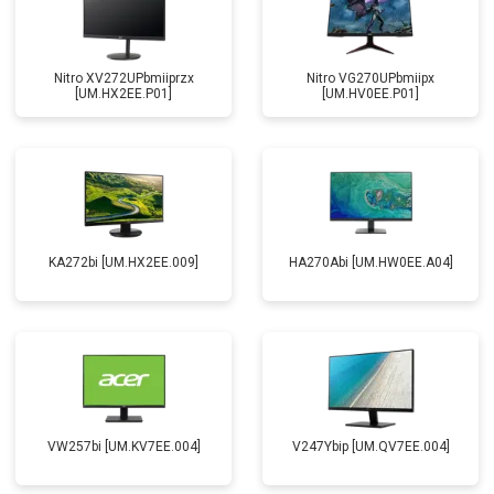
Nitro XV272UPbmiiprzx
Nitro VG270UPbmiipx
[UM.HX2EE.P01]
[UM.HV0EE.P01]
KA272bi [UM.HX2EE.009]
HA270Abi [UM.HW0EE.A04]
VW257bi [UM.KV7EE.004]
V247Ybip [UM.QV7EE.004]