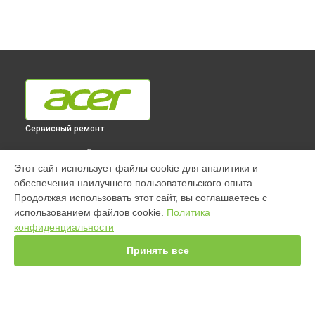
Сервисный ремонт
ВЫБЕРИ СВОЙ ГОРОД
Этот сайт использует файлы cookie для аналитики и
Ремонт монитора EB275Kbmiiiprx [UM.HE5EE.004] Acer в
обеспечения наилучшего пользовательского опыта.
Краснодаре
Продолжая использовать этот сайт, вы соглашаетесь с
Ремонт монитора EB275Kbmiiiprx [UM.HE5EE.004] Acer в
использованием файлов cookie.
Политика
Ростове-на-Дону
конфиденциальности
Ремонт монитора EB275Kbmiiiprx [UM.HE5EE.004] Acer в
Нижнем Новгороде
Принять все
Ремонт монитора EB275Kbmiiiprx [UM.HE5EE.004] Acer в
Новосибирске
Ремонт монитора EB275Kbmiiiprx [UM.HE5EE.004] Acer в
Челябинске